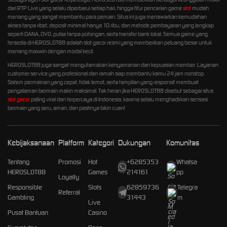
dari RTP Live yang selalu diperbarui setiap hari, hingga fitur pencarian game
slot
mudah
menang yang sangat membantu para pemain. Situs ini juga menawarkan kemudahan
akses tanpa ribet, deposit minimal hanya 10 ribu, dan metode pembayaran yang lengkap
seperti DANA, OVO, pulsa tanpa potongan, serta transfer bank lokal. Semua game yang
tersedia di HEROSLOT88 adalah slot gacor resmi yang memberikan peluang besar untuk
menang maxwin dengan modal kecil.
HEROSLOT88 juga sangat mengutamakan kenyamanan dan kepuasan member. Layanan
customer service yang profesional dan ramah siap membantu kamu 24 jam nonstop.
Sistem permainan yang cepat, tidak lemot, serta tampilan yang responsif membuat
pengalaman bermain makin maksimal. Tak heran jika HEROSLOT88 disebut sebagai situs
slot gacor
paling viral dan terpercaya di Indonesia, karena selalu menghadirkan sensasi
bermain yang seru, aman, dan pastinya bikin cuan!
Kebijaksanaan
Platform
Kategori
Dukungan
Komunitas
Tentang
Promosi
Hot
+6285353
Whatsa
HEROSLOT88
Games
214161
pp
Loyalty
Responsible
Slots
62859736
Telegra
Referral
Gambling
31443
m
Live
Pusat Bantuan
Casino