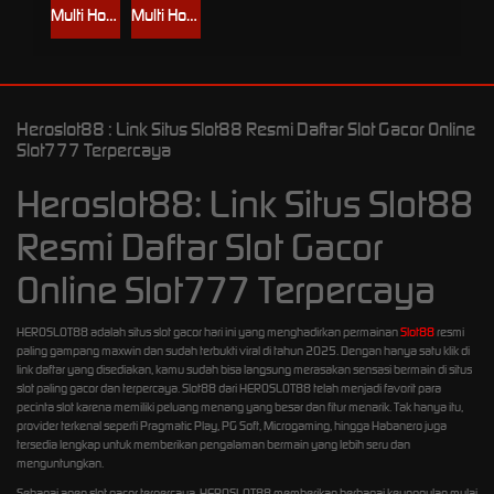
Multi Hot 5 Wild
Multi Hot Wild Ways
Heroslot88 : Link Situs Slot88 Resmi Daftar Slot Gacor Online
Slot777 Terpercaya
Heroslot88: Link Situs Slot88
Resmi Daftar Slot Gacor
Online Slot777 Terpercaya
HEROSLOT88 adalah situs slot gacor hari ini yang menghadirkan permainan
Slot88
resmi
paling gampang maxwin dan sudah terbukti viral di tahun 2025. Dengan hanya satu klik di
link daftar yang disediakan, kamu sudah bisa langsung merasakan sensasi bermain di situs
slot paling gacor dan terpercaya. Slot88 dari HEROSLOT88 telah menjadi favorit para
pecinta slot karena memiliki peluang menang yang besar dan fitur menarik. Tak hanya itu,
provider terkenal seperti Pragmatic Play, PG Soft, Microgaming, hingga Habanero juga
tersedia lengkap untuk memberikan pengalaman bermain yang lebih seru dan
menguntungkan.
Sebagai agen slot gacor terpercaya, HEROSLOT88 memberikan berbagai keunggulan mulai