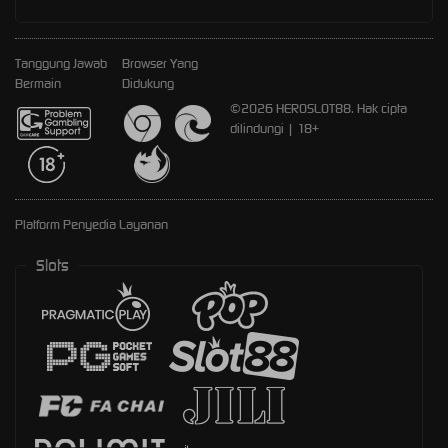
Tanggung Jawab
Browser Yang
Bermain
Didukung
©2026 HEROSLOT88. Hak cipta
dilindungi | 18+
Platform Penyedia Layanan
Slots