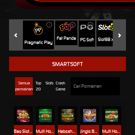
i
i
i
i
i
Facha
Fat Panda
Slot88 x PP
PG Soft
Pragmatic Play
SMARTSOFT
Semua
Top
Slots
Crash
permainan
20
Game
Bao Slot 5X
Multi Hot 100
Habesha Fortune 5
Jingle Bell Bonanza
Multi Hot 5 Deluxe