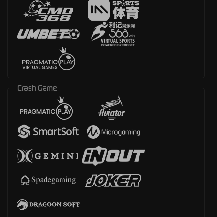
Crash Game