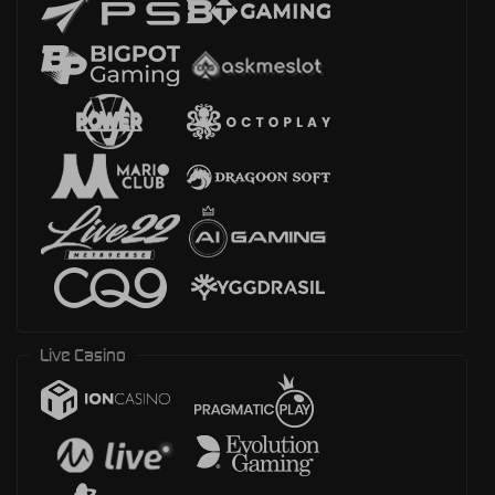
Live Casino