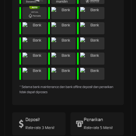
* Selama bank maintenance dan bank offline deposit dan penarikan
tidak dapat diproses
Deposit
Penarikan
Rata-rata 3 Menit
Rata-rata 5 Menit