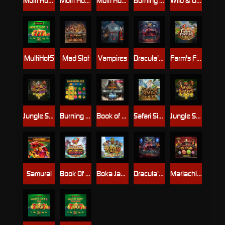
Multi Hot 20
Multi Hot 40
Multi Hot Ways
Burning Ice 40
Wild & Gods
MultiHot5
Mad Slot
Vampires
Dracula's Fortune
Farm's Fortune
Jungle Sisters Deluxe
Burning Ice
Book of Futuria
Safari Simba
Jungle Sisters
Samurai
Book Of Bonanza
Boka Jamba 10
Dracula's Fortune Halloween Edition
Mariachi Coins