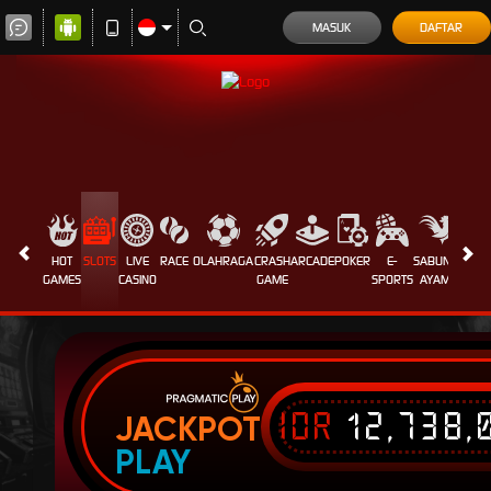
MASUK
DAFTAR
HOT
SLOTS
LIVE
RACE
OLAHRAGA
CRASH
ARCADE
POKER
E-
SABUNG
PROM
GAMES
CASINO
GAME
SPORTS
AYAM
IDR
12,738,
JACKPOT
PLAY