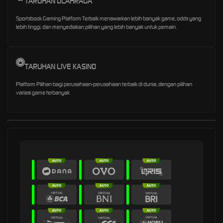
TARUHAN OLAHRAGA
Sportsbook Gaming Platform Terbaik menawarkan lebih banyak game, odds yang
lebih tinggi, dan menyediakan pilihan yang lebih banyak untuk pemain.
TARUHAN LIVE KASINO
Platform Pilihan bagi perusahaan-perusahaan terbaik di dunia, dengan pilihan
variasi game terbanyak