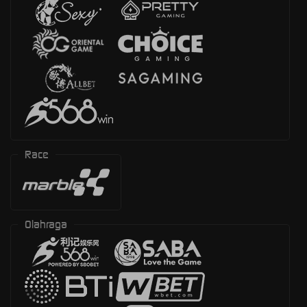
Race
Olahraga