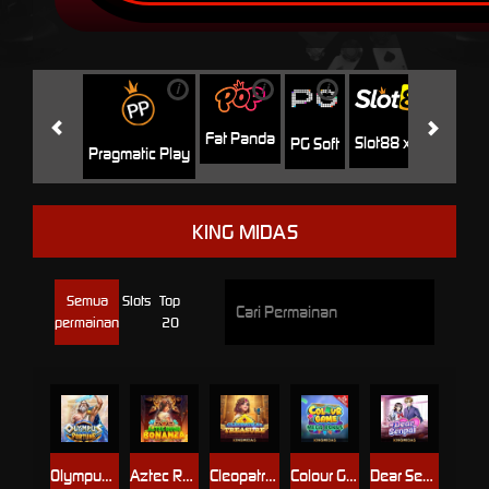
i
i
i
i
i
Facha
Fat Panda
Slot88 x PP
PG Soft
Pragmatic Play
KING MIDAS
Semua
Slots
Top
permainan
20
Olympus Fortune
Aztec Rush Bonanza
Cleopatra's Treasure
Colour Game Mega Bonus
Dear Senpai