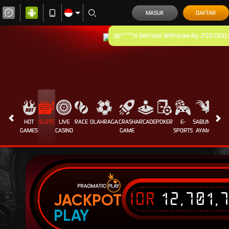
MASUK
DAFTAR
dp****tx Berhasil Withdraw Rp 250.000
HOT
SLOTS
LIVE
RACE
OLAHRAGA
CRASH
ARCADE
POKER
E-
SABUNG
PROM
GAMES
CASINO
GAME
SPORTS
AYAM
IDR
12,701,
JACKPOT
PLAY