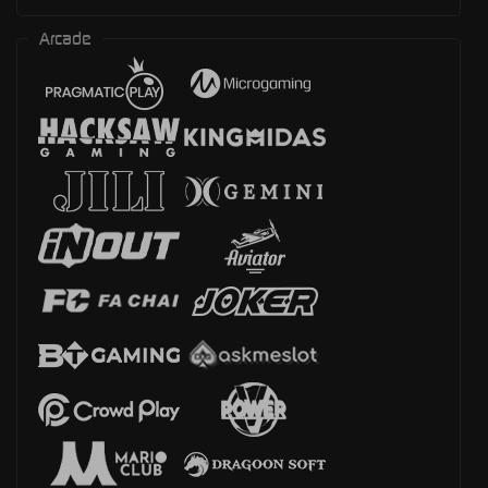
Arcade