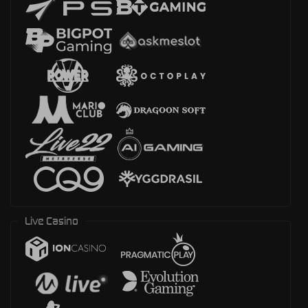
Live Casino